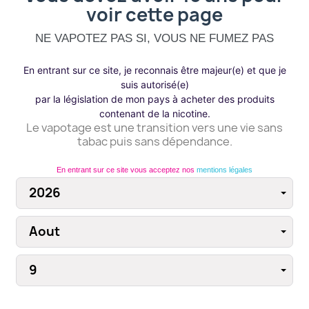
voir cette page
Surveiller votre indicateur de charge de la
batterie.
NE VAPOTEZ PAS SI, VOUS NE FUMEZ PAS
Débrancher le chargeur et retirer l'accu.
En entrant sur ce site, je reconnais être majeur(e) et que je
Veiller à ce que le chargeur soit débranché
×
suis autorisé(e)
lorsque vous ne l'utilisez pas.
Se connecter
par la législation de mon pays à acheter des produits
contenant de la nicotine.
Le vapotage est une transition vers une vie sans
Vous devez être connecté pour enregistrer des
tabac puis sans dépendance.
produits dans votre liste de souhaits.
PRODUITS EN PROMO
En entrant sur ce site vous acceptez nos
mentions légales
Annuler
Se connecter
-2,00 €
-2,00 €
favorite_border
favorite_border
NOUVEAU
NOUVEAU