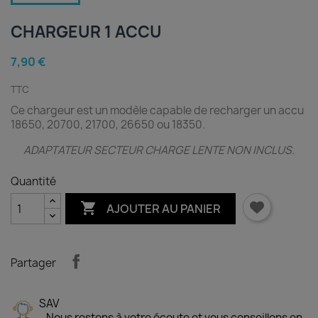
CHARGEUR 1 ACCU
7,90 €
TTC
Ce chargeur est un modèle capable de recharger un accu
18650, 20700, 21700, 26650 ou 18350.
ADAPTATEUR SECTEUR CHARGE LENTE NON INCLUS.
Quantité

AJOUTER AU PANIER
Partager
SAV
- Nous restons à votre écoute et vous conseillons en