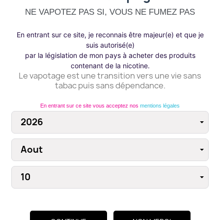
NE VAPOTEZ PAS SI, VOUS NE FUMEZ PAS
En entrant sur ce site, je reconnais être majeur(e) et que je
×
suis autorisé(e)
Se connecter
par la législation de mon pays à acheter des produits
ARTICLES ARCHIVÉS
contenant de la nicotine.
Le vapotage est une transition vers une vie sans
Vous devez être connecté pour enregistrer des
Publié dans 2026 (3)
tabac puis sans dépendance.
produits dans votre liste de souhaits.
Juillet (1)
Juin (2)
En entrant sur ce site vous acceptez nos
mentions légales
Annuler
Se connecter
POD

Pertinence
Affichage 1-4 de 4 article(s)