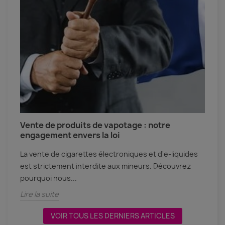
Vente de produits de vapotage : notre
D
engagement envers la loi
p
La vente de cigarettes électroniques et d'e-liquides
V
r
est strictement interdite aux mineurs. Découvrez
c
pourquoi nous...
c
Lire la suite
L
VOIR TOUS LES DERNIERS ARTICLES