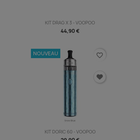
KIT DRAG X 3 - VOOPOO
44,90 €
NOUVEAU
favorite_border
KIT DORIC 60 - VOOPOO
29,90 €