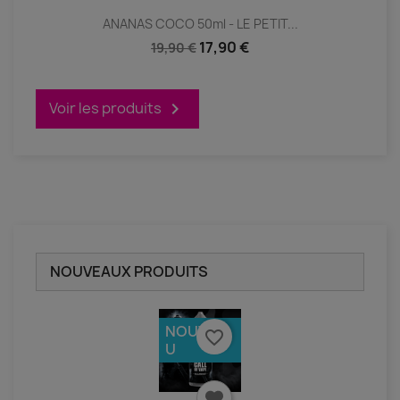
ANANAS COCO 50ml - LE PETIT...
17,90 €
19,90 €
Voir les produits

NOUVEAUX PRODUITS
NOUVEA
favorite_border
U